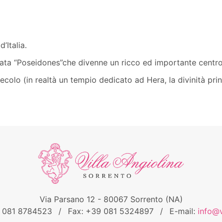
’Italia.
amata “Poseidones”che divenne un ricco ed importante centro
 secolo (in realtà un tempio dedicato ad Hera, la divinità p
Via Parsano 12 - 80067 Sorrento (NA)
9 081 8784523
/
Fax: +39 081 5324897
/
E-mail:
info@v