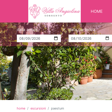
HOME
data arrivo
data partenza
home
escursioni
paestum